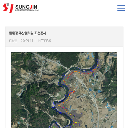
한탄강 주상절리길 조성공사
강성민
20.09.11
|
HIT 3336