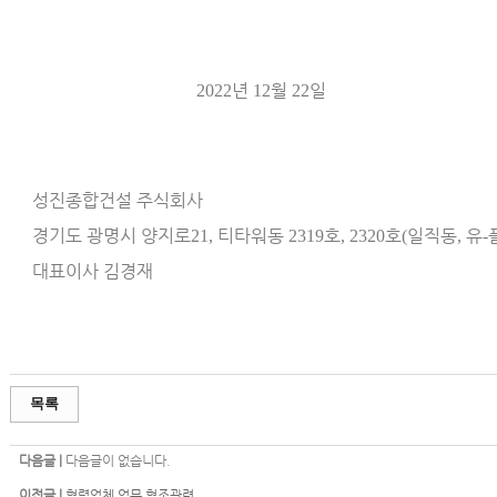
년
월
일
2022
12
22
성진종합건설 주식회사
경기도 광명시 양지로
티타워동
호
호
일직동
유
21,
2319
, 2320
(
,
-
대표이사 김경재
목록
다음글 |
다음글이 없습니다.
이전글 |
협력업체 업무 협조관련.