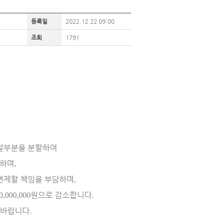
등록일
2022.12.22 09:00
조회
1791
건설부분을 분할하여
속하며
,
 변제할 책임을 부담하며
,
원으로 감소합니다
0,000,000
.
 바랍니다
.