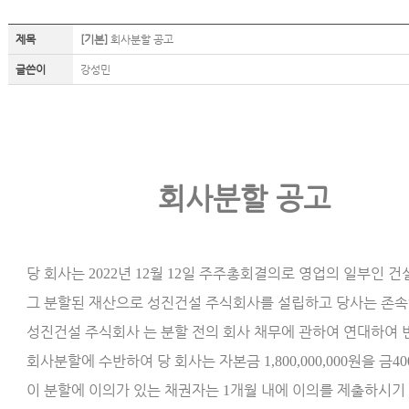
제목
[기본]
회사분할 공고
글쓴이
강성민
회사분할 공고
당 회사는
년
월
일 주주총회결의로 영업의 일부인 
2022
12
12
그 분할된 재산으로 성진건설 주식회사를 설립하고 당사는 존
성진건설 주식회사 는 분할 전의 회사 채무에 관하여 연대하여
회사분할에 수반하여 당 회사는 자본금
원을 금
1,800,000,000
40
이 분할에 이의가 있는 채권자는
개월 내에 이의를 제출하시기
1